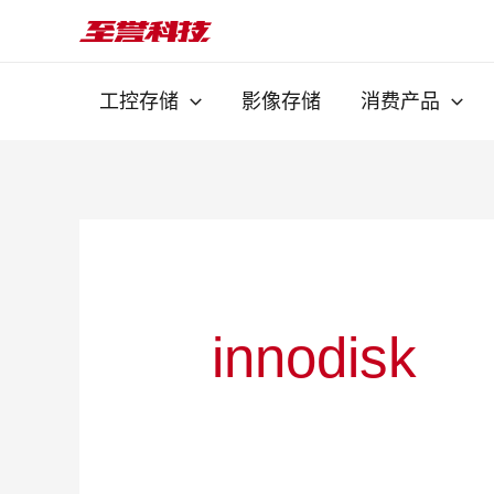
跳
搜
至
索：
内
工控存储
影像存储
消费产品
容
innodisk