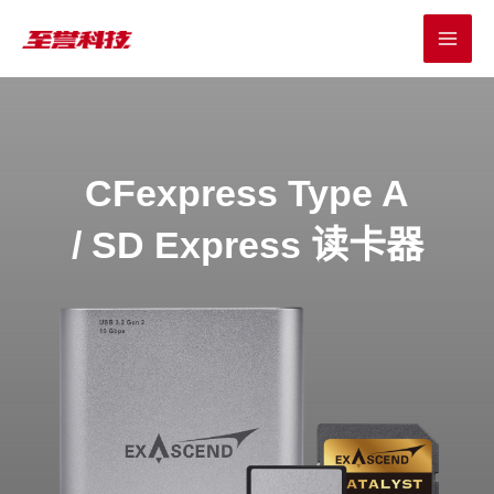
跳
MAI
至
MEN
内
容
CFexpress Type A
/ SD Express 读卡器