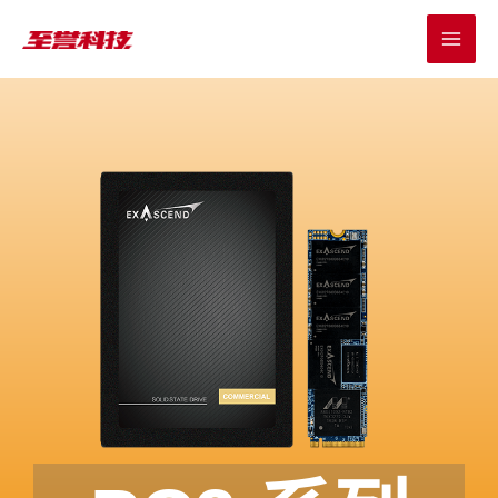
跳
MAI
至
MEN
内
容