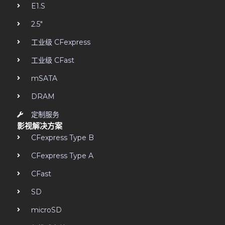
E1.S
2.5"
工业级 CFexpress
工业级 CFast
mSATA
DRAM
定制服务
影视解决方案
CFexpress Type B
CFexpress Type A
CFast
SD
microSD