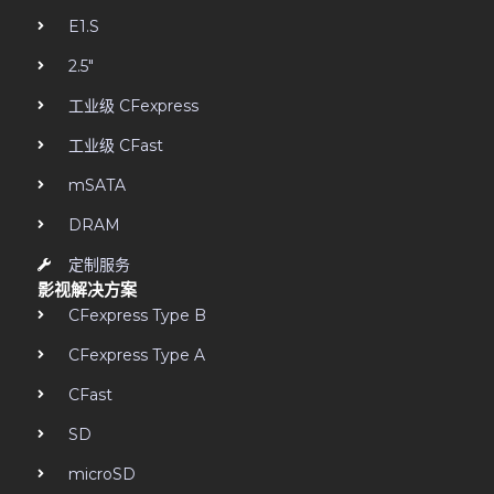
E1.S
2.5"
工业级 CFexpress
工业级 CFast
mSATA
DRAM
定制服务
影视解决方案
CFexpress Type B
CFexpress Type A
CFast
SD
microSD